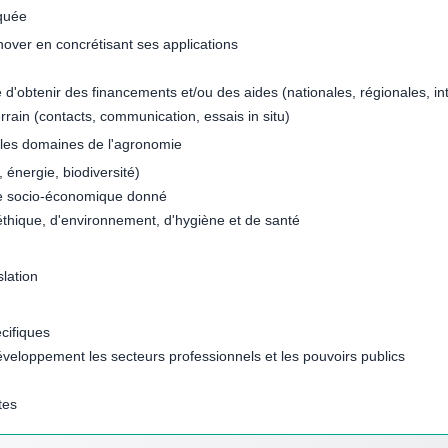
iquée
nover en concrétisant ses applications
e d'obtenir des financements et/ou des aides (nationales, régionales, in
errain (contacts, communication, essais in situ)
s les domaines de l'agronomie
, énergie, biodiversité)
te socio-économique donné
d'éthique, d'environnement, d'hygiène et de santé
lation
cifiques
veloppement les secteurs professionnels et les pouvoirs publics
tes