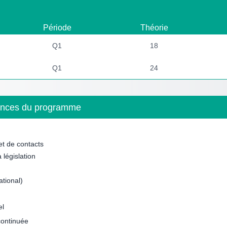
Période
Théorie
Q1
18
Q1
24
étences du programme
t de contacts
législation
ational)
el
continuée