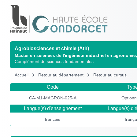
Agrobiosciences et chimie (Ath)
Master en sciences de l'ingénieur industriel en agronomie
Complément de sciences fondamentales
Accueil
Retour au département
Retour au cursus
Code
Typ
CA-M1-MAGRON-025-A
Optionn
Langue(s) d'enseignement
Langue(s) d'é
français
frança