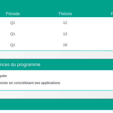
Période
Théorie
P
Q1
12
Q1
12
Q1
18
étences du programme
iquée
nover en concrétisant ses applications