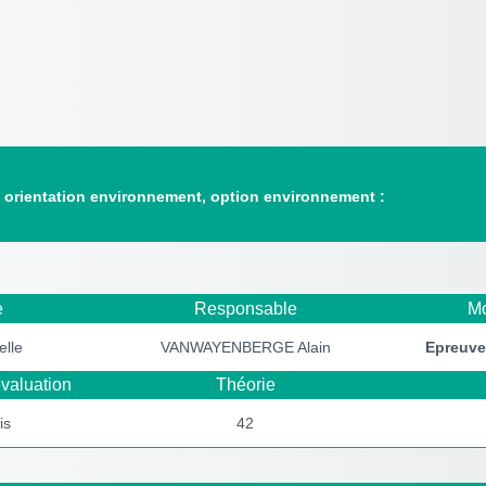
, orientation environnement, option environnement :
e
Responsable
Mo
elle
VANWAYENBERGE Alain
Epreuv
valuation
Théorie
is
42