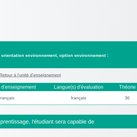
, orientation environnement, option environnement :
Retour à l'unité d'enseignement
 d'enseignement
Langue(s) d'évaluation
Théorie
français
français
36
pprentissage, l'étudiant sera capable de