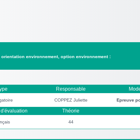
, orientation environnement, option environnement :
ype
Responsable
Mode
gatoire
COPPEZ Juliette
Epreuve p
d'évaluation
Théorie
ançais
44