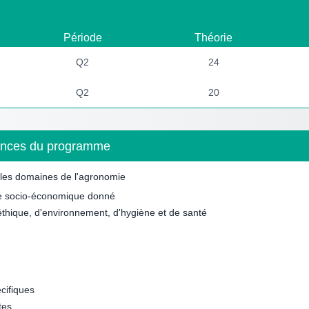
Période
Théorie
Q2
24
Q2
20
étences du programme
s les domaines de l'agronomie
te socio-économique donné
d'éthique, d'environnement, d'hygiène et de santé
cifiques
tes