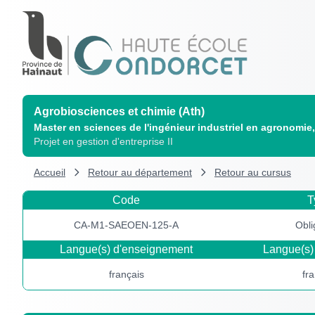
Agrobiosciences et chimie (Ath)
Master en sciences de l'ingénieur industriel en agronomie
Projet en gestion d'entreprise II
Accueil
Retour au département
Retour au cursus
Code
T
CA-M1-SAEOEN-125-A
Obli
Langue(s) d'enseignement
Langue(s) 
français
fr