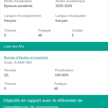
Mode d'évaluation
Année académique
Epreuve pondérée
2025-2026
Langue d'enseignement
Langue d'évaluation
français
français
Théorie
Pratique
Crédits
0
48
5
Liste des AAs
Bureau d'études et expertise
Code: A-AAIP-982
Période
Pondération
Q1
100.00%
Théorie
Pratique
0
48
Objectifs en rapport avec le référentiel de
compétences du programme