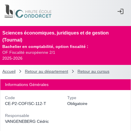
Sciences économiques, juridiques et de gestion
(Tournai)
Bachelier en comptabilité, option fiscalité :
OF Fiscalité européenne 2/1
2025-2026
Accueil
Retour au département
Retour au cursus
Informations Générales
Code
Type
CE-P2-COFISC-112-T
Obligatoire
Responsable
VANGENEBERG Cédric