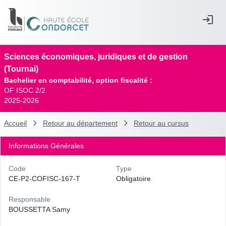
Sciences économiques, juridiques et de gestion
(Tournai)
Bachelier en comptabilité, option fiscalité :
OF ISOC 2/2
2025-2026
Accueil
Retour au département
Retour au cursus
Informations Générales
Code
Type
CE-P2-COFISC-167-T
Obligatoire
Responsable
BOUSSETTA Samy