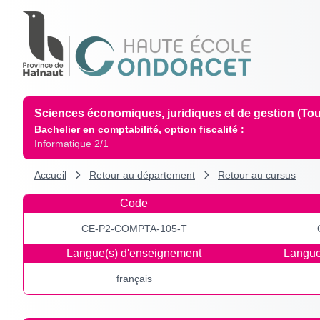
Sciences économiques, juridiques et de gestion (Tou
Bachelier en comptabilité, option fiscalité :
Informatique 2/1
Accueil
Retour au département
Retour au cursus
Code
CE-P2-COMPTA-105-T
Langue(s) d'enseignement
Langue
français