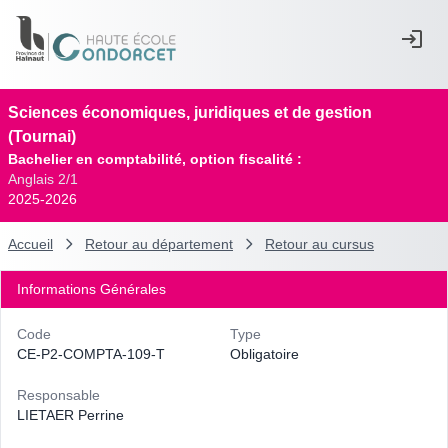
Sciences économiques, juridiques et de gestion
(Tournai)
Bachelier en comptabilité, option fiscalité :
Anglais 2/1
2025-2026
Accueil
Retour au département
Retour au cursus
Informations Générales
Code
Type
CE-P2-COMPTA-109-T
Obligatoire
Responsable
LIETAER Perrine