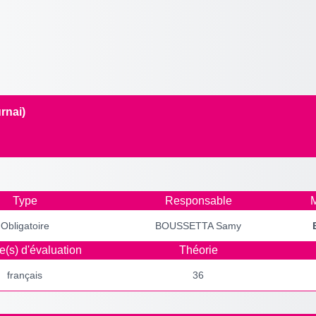
rnai)
Type
Responsable
M
Obligatoire
BOUSSETTA Samy
(s) d'évaluation
Théorie
français
36