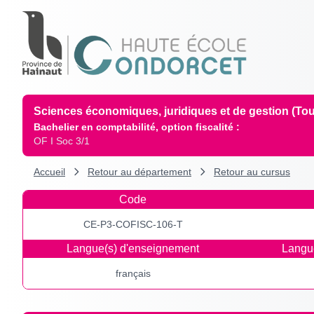
Sciences économiques, juridiques et de gestion (Tou
Bachelier en comptabilité, option fiscalité :
OF I Soc 3/1
Accueil
Retour au département
Retour au cursus
Code
CE-P3-COFISC-106-T
Langue(s) d'enseignement
Langue
français