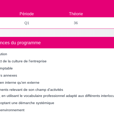
Période
Théorie
Q1
36
étences du programme
ution
 de la culture de l'entreprise
comptable
urs annexes
 en interne qu'en externe
ments relevant de son champ d'activités
 en utilisant le vocabulaire professionnel adapté aux différents interloc
 adoptant une démarche systémique
n environnement