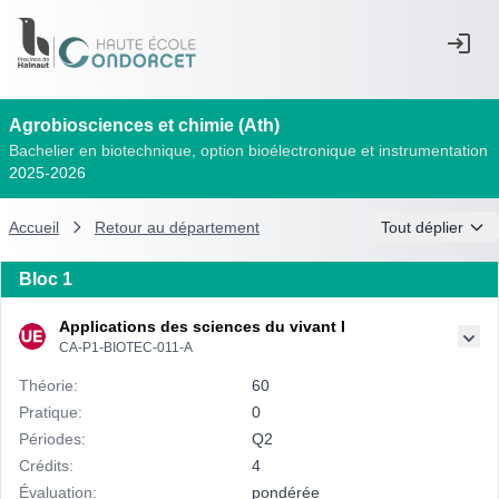
Agrobiosciences et chimie (Ath)
Bachelier en biotechnique, option bioélectronique et instrumentation
2025-2026
Accueil
Retour au département
Tout déplier
Bloc 1
Applications des sciences du vivant I
CA-P1-BIOTEC-011-A
Théorie:
60
Pratique:
0
Périodes:
Q2
Crédits:
4
Évaluation:
pondérée