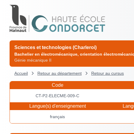
Sciences et technologies (Charleroi)
Bachelier en électromécanique, orientation électromécani
Génie mécanique II
Accueil
Retour au département
Retour au cursus
Code
CT-P2-ELECME-009-C
Langue(s) d'enseignement
Langu
français