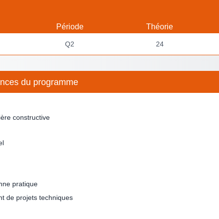
Période
Théorie
Q2
24
étences du programme
ère constructive
el
nne pratique
nt de projets techniques