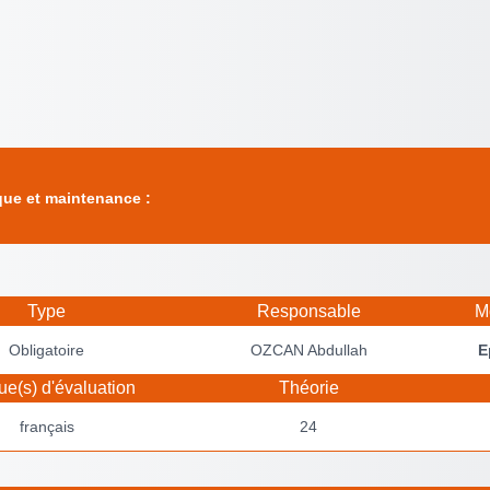
que et maintenance :
Type
Responsable
M
Obligatoire
OZCAN Abdullah
E
e(s) d'évaluation
Théorie
français
24