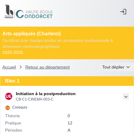
Arts appliqués (Charleroi)
Certificat inter hautes écoles en production audiovisuelle à
dimension cinématographique
2025-2026
Accueil
Retour au département
Tout déplier
Bloc 1
Initiation à la postproduction
CB-C1-CINEMA-003-C
Corequis
Théorie:
0
Pratique:
12
Périodes:
A