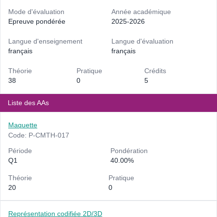
Mode d'évaluation
Année académique
Epreuve pondérée
2025-2026
Langue d'enseignement
Langue d'évaluation
français
français
Théorie
Pratique
Crédits
38
0
5
Liste des AAs
Maquette
Code: P-CMTH-017
Période
Pondération
Q1
40.00%
Théorie
Pratique
20
0
Représentation codifiée 2D/3D