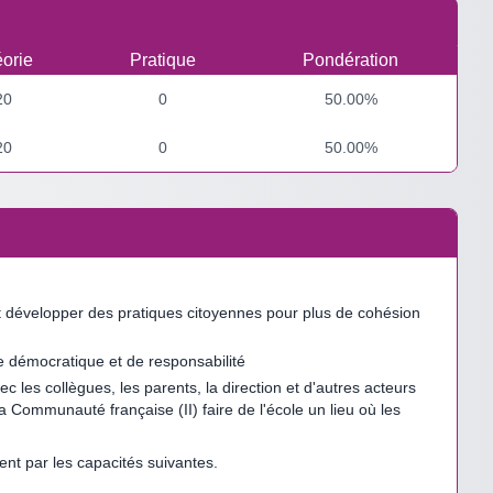
orie
Pratique
Pondération
20
0
50.00%
20
0
50.00%
é et développer des pratiques citoyennes pour plus de cohésion
e démocratique et de responsabilité
 les collègues, les parents, la direction et d'autres acteurs
a Communauté française (II) faire de l'école un lieu où les
t par les capacités suivantes.