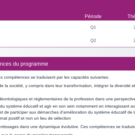
Période
Thé
Q1
Q2
étences du programme
 Ces compétences se traduisent par les capacités suivantes.
 de la société, y compris dans leur transformation, intégrer la diversit
déontologiques et réglementaires de la profession dans une perspectiv
 du système éducatif et agir en son sein notamment en interagissant avec
e et de participer aux démarches d'amélioration du système éducatif de l
at positif et non un lieu de sélection
ntissages dans une dynamique évolutive. Ces compétences se traduisen
 que le genre de manière transversale