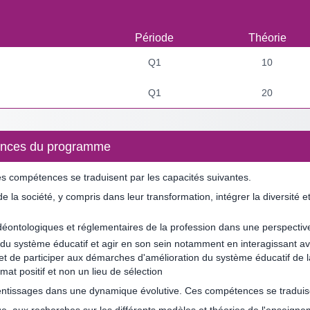
Période
Théorie
Q1
10
Q1
20
étences du programme
 Ces compétences se traduisent par les capacités suivantes.
 de la société, y compris dans leur transformation, intégrer la diversit
déontologiques et réglementaires de la profession dans une perspectiv
 du système éducatif et agir en son sein notamment en interagissant avec
e et de participer aux démarches d'amélioration du système éducatif de l
at positif et non un lieu de sélection
ntissages dans une dynamique évolutive. Ces compétences se traduisen
age, aux recherches sur les différents modèles et théories de l'enseign