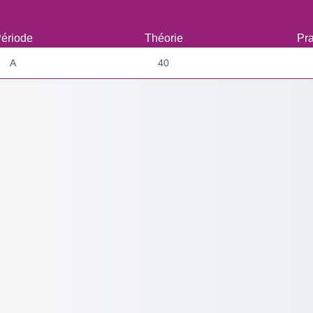
ériode
Théorie
Pra
A
40