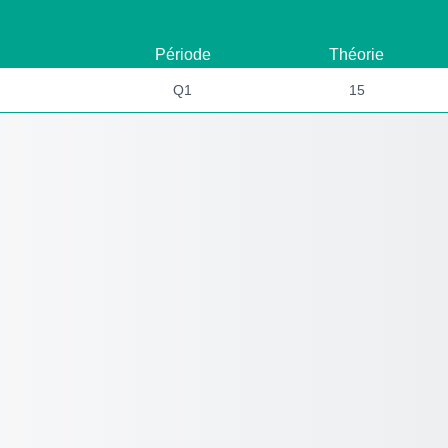
Période
Théorie
Q1
15