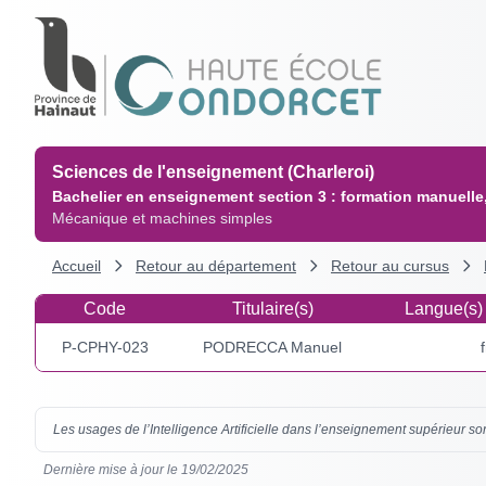
Sciences de l'enseignement (Charleroi)
Bachelier en enseignement section 3 : formation manuelle,
Mécanique et machines simples
Accueil
Retour au département
Retour au cursus
Code
Titulaire(s)
Langue(s)
P-CPHY-023
PODRECCA Manuel
Les usages de l’Intelligence Artificielle dans l’enseignement supérieur sont
Dernière mise à jour le 19/02/2025