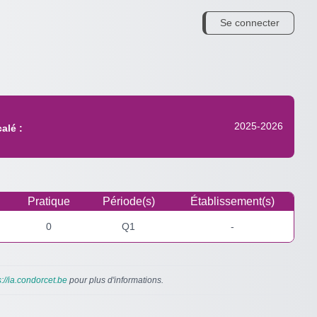
Se connecter
2025-2026
alé :
Pratique
Période(s)
Établissement(s)
0
Q1
-
s://ia.condorcet.be
pour plus d'informations.